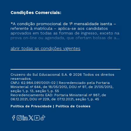
Condições Comerciais:
*A condição promocional de 1ª mensalidade isenta –
referente à matrícula – aplica-se aos candidatos
aprovados em todas as formas de ingresso, exceto na
prova on-line ou agendada, que ofertam bolsas de até
50% de desconto, ambos ingressantes no semestre
vigente, que ainda não tenham efetivado e/ou não
abrir todas as condições vigentes
tenham cancelado ou trancado sua matrícula em uma
das Instituições da Cruzeiro do Sul Educacional, no
período de um ano. Tais condições não se aplicam
aos cursos de Medicina, e também para matriculados
via FIES, Prouni e outros programas governamentais, e
Cruzeiro do Sul Educacional S.A. © 2026 Todos os direitos
não se acumula com nenhuma outra campanha
reservados.
ofertada pela Instituição.
CNPJ: 62.984.091/0001-02 | Recredenciado pela Portaria
Ministerial nº 644, de 18/05/2012, DOU nº 97, de 21/05/2012,
seção 1, p. 13, seção 1, p. 55
Recredenciamento EAD: Portaria Ministerial nº 987, de
06.12.2021, DOU nº 229, de 07.12.2021, seção 1, p. 45
Política de Privacidade
Política de Cookies