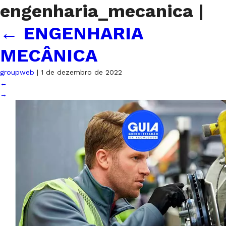
engenharia_mecanica
|
←
ENGENHARIA
MECÂNICA
groupweb
|
1 de dezembro de 2022
←
→