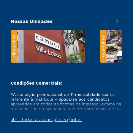
Nossas Unidades
Villa-Lobos
Guarulhos
Condições Comerciais:
*A condição promocional de 1ª mensalidade isenta –
referente à matrícula – aplica-se aos candidatos
aprovados em todas as formas de ingresso, exceto na
prova on-line ou agendada, que ofertam bolsas de até
50% de desconto, ambos ingressantes no semestre
vigente, que ainda não tenham efetivado e/ou não
abrir todas as condições vigentes
tenham cancelado ou trancado sua matrícula em uma
das Instituições da Cruzeiro do Sul Educacional, no
período de um ano. Tais condições não se aplicam