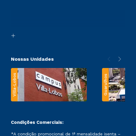
Vestibular Redação
Cursos Profissionalizantes
Sou Ex-Aluno
Ingresso via Enem
Canais de Atendimento
Retorne ao Curso
Acessibilidade
Segunda Graduação
Biblioteca
Transferência
Nossas Unidades
Villa-Lobos
Guarulhos
Condições Comerciais:
*A condição promocional de 1ª mensalidade isenta –