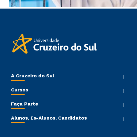
A Cruzeiro do Sul
Nossa História
Cursos
Sala de Imprensa
Graduação
Trabalhe Conosco
Faça Parte
Pós-graduação
Sou Colaborador
Vestibular Mérito
Cursos de Medicina
Tour Virtual
Alunos, Ex-Alunos, Candidatos
Vestibular Múltipla Escolha
Cursos Livres
Sou Aluno
Ética e Integridade
Vestibular Solidário
Cursos Técnicos
Sou Candidato
Proteção de dados