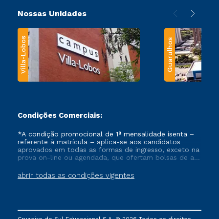
Nossas Unidades
Villa-Lobos
Guarulhos
Condições Comerciais:
*A condição promocional de 1ª mensalidade isenta –
referente à matrícula – aplica-se aos candidatos
aprovados em todas as formas de ingresso, exceto na
prova on-line ou agendada, que ofertam bolsas de até
50% de desconto, ambos ingressantes no semestre
vigente, que ainda não tenham efetivado e/ou não
abrir todas as condições vigentes
tenham cancelado ou trancado sua matrícula em uma
das Instituições da Cruzeiro do Sul Educacional, no
período de um ano. Tais condições não se aplicam
aos cursos de Medicina, e também para matriculados
via FIES, Prouni e outros programas governamentais, e