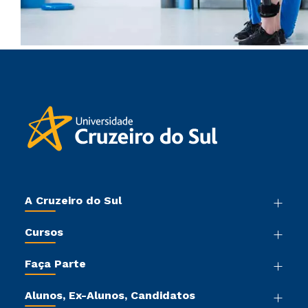
A Cruzeiro do Sul
Nossa História
Cursos
Sala de Imprensa
Graduação
Trabalhe Conosco
Faça Parte
Pós-graduação
Sou Colaborador
Vestibular Mérito
Cursos de Medicina
Tour Virtual
Alunos, Ex-Alunos, Candidatos
Vestibular Múltipla Escolha
Cursos Livres