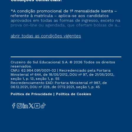
*A condição promocional de 1ª mensalidade isenta –
referente à matrícula – aplica-se aos candidatos
aprovados em todas as formas de ingresso, exceto na
prova on-line ou agendada, que ofertam bolsas de até
50% de desconto, ambos ingressantes no semestre
vigente, que ainda não tenham efetivado e/ou não
abrir todas as condições vigentes
tenham cancelado ou trancado sua matrícula em uma
das Instituições da Cruzeiro do Sul Educacional, no
período de um ano. Tais condições não se aplicam
aos cursos de Medicina, e também para matriculados
via FIES, Prouni e outros programas governamentais, e
Cruzeiro do Sul Educacional S.A. © 2026 Todos os direitos
não se acumula com nenhuma outra campanha
reservados.
ofertada pela Instituição.
CNPJ: 62.984.091/0001-02 | Recredenciado pela Portaria
Ministerial nº 644, de 18/05/2012, DOU nº 97, de 21/05/2012,
seção 1, p. 13, seção 1, p. 55
Recredenciamento EAD: Portaria Ministerial nº 987, de
06.12.2021, DOU nº 229, de 07.12.2021, seção 1, p. 45
Política de Privacidade
Política de Cookies