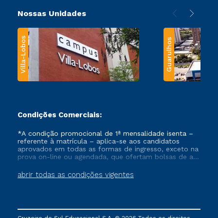
Nossas Unidades
Villa-Lobos
Guarulhos
Condições Comerciais:
*A condição promocional de 1ª mensalidade isenta –
referente à matrícula – aplica-se aos candidatos
aprovados em todas as formas de ingresso, exceto na
prova on-line ou agendada, que ofertam bolsas de até
50% de desconto, ambos ingressantes no semestre
vigente, que ainda não tenham efetivado e/ou não
abrir todas as condições vigentes
tenham cancelado ou trancado sua matrícula em uma
das Instituições da Cruzeiro do Sul Educacional, no
período de um ano. Tais condições não se aplicam
aos cursos de Medicina, e também para matriculados
via FIES, Prouni e outros programas governamentais, e