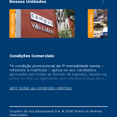
Nossas Unidades
Villa-Lobos
Guarulhos
Condições Comerciais:
*A condição promocional de 1ª mensalidade isenta –
referente à matrícula – aplica-se aos candidatos
aprovados em todas as formas de ingresso, exceto na
prova on-line ou agendada, que ofertam bolsas de até
50% de desconto, ambos ingressantes no semestre
vigente, que ainda não tenham efetivado e/ou não
abrir todas as condições vigentes
tenham cancelado ou trancado sua matrícula em uma
das Instituições da Cruzeiro do Sul Educacional, no
período de um ano. Tais condições não se aplicam
aos cursos de Medicina, e também para matriculados
via FIES, Prouni e outros programas governamentais, e
Cruzeiro do Sul Educacional S.A. © 2026 Todos os direitos
não se acumula com nenhuma outra campanha
reservados.
ofertada pela Instituição.