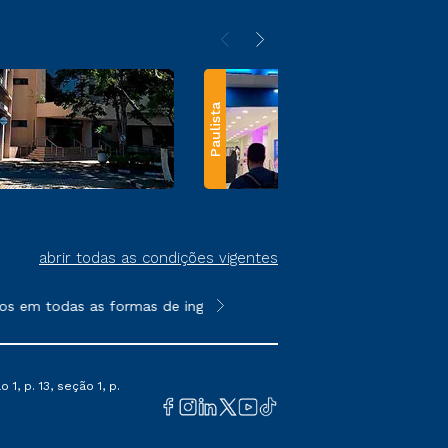
Paulista
abrir todas as condições vigentes
s em todas as formas de ingresso, exceto na prova on-line ou a
**Semipresencial e EAD são formato
1, p. 13, seção 1, p.