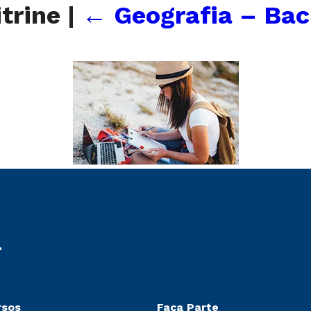
itrine
|
←
Geografia – Ba
rsos
Faça Parte