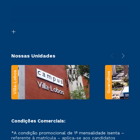
Sou Ex-Aluno
Ingresso via Enem
Canais de Atendimento
Retorne ao Curso
Acessibilidade
Segunda Graduação
Biblioteca
Transferência
Nossas Unidades
Villa-Lobos
Guarulhos
Condições Comerciais:
*A condição promocional de 1ª mensalidade isenta –
referente à matrícula – aplica-se aos candidatos