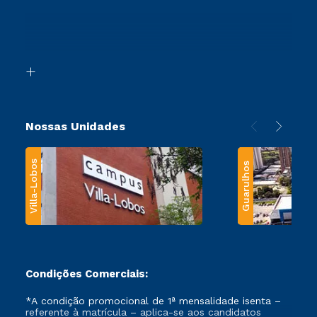
Sou Ex-Aluno
Ingresso via Enem
Canais de Atendimento
Retorne ao Curso
Acessibilidade
Segunda Graduação
Biblioteca
Transferência
Nossas Unidades
Villa-Lobos
Guarulhos
Condições Comerciais:
*A condição promocional de 1ª mensalidade isenta –
referente à matrícula – aplica-se aos candidatos