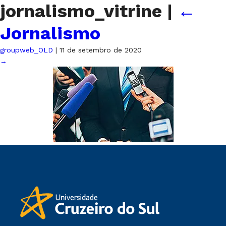
jornalismo_vitrine
|
←
Jornalismo
groupweb_OLD
|
11 de setembro de 2020
→