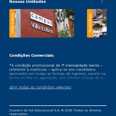
Nossas Unidades
Villa-Lobos
Guarulhos
Condições Comerciais:
*A condição promocional de 1ª mensalidade isenta –
referente à matrícula – aplica-se aos candidatos
aprovados em todas as formas de ingresso, exceto na
prova on-line ou agendada, que ofertam bolsas de até
50% de desconto, ambos ingressantes no semestre
vigente, que ainda não tenham efetivado e/ou não
abrir todas as condições vigentes
tenham cancelado ou trancado sua matrícula em uma
das Instituições da Cruzeiro do Sul Educacional, no
período de um ano. Tais condições não se aplicam
aos cursos de Medicina, e também para matriculados
via FIES, Prouni e outros programas governamentais, e
Cruzeiro do Sul Educacional S.A. © 2026 Todos os direitos
não se acumula com nenhuma outra campanha
reservados.
ofertada pela Instituição.