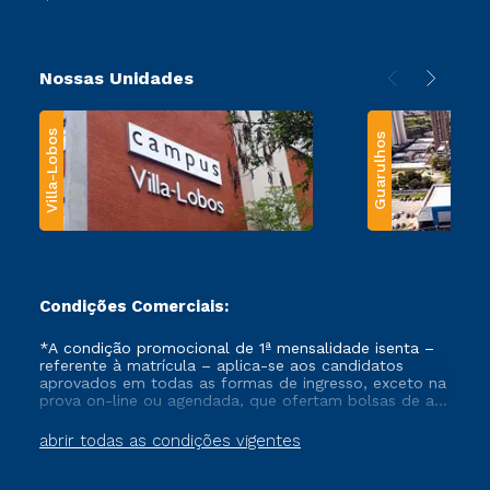
Nossas Unidades
Villa-Lobos
Guarulhos
Condições Comerciais:
*A condição promocional de 1ª mensalidade isenta –
referente à matrícula – aplica-se aos candidatos
aprovados em todas as formas de ingresso, exceto na
prova on-line ou agendada, que ofertam bolsas de até
50% de desconto, ambos ingressantes no semestre
vigente, que ainda não tenham efetivado e/ou não
abrir todas as condições vigentes
tenham cancelado ou trancado sua matrícula em uma
das Instituições da Cruzeiro do Sul Educacional, no
período de um ano. Tais condições não se aplicam