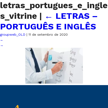
letras_portugues_e_ingle
s_vitrine
|
←
LETRAS –
PORTUGUÊS E INGLÊS
groupweb_OLD
|
11 de setembro de 2020
←
→