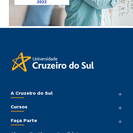
A Cruzeiro do Sul
Nossa História
Cursos
Sala de Imprensa
Graduação
Trabalhe Conosco
Faça Parte
Pós-graduação
Sou Colaborador
Vestibular Mérito
Cursos de Medicina