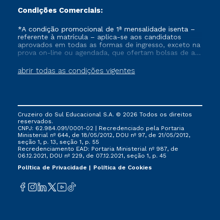
Condições Comerciais:
*A condição promocional de 1ª mensalidade isenta –
referente à matrícula – aplica-se aos candidatos
aprovados em todas as formas de ingresso, exceto na
prova on-line ou agendada, que ofertam bolsas de até
50% de desconto, ambos ingressantes no semestre
vigente, que ainda não tenham efetivado e/ou não
abrir todas as condições vigentes
tenham cancelado ou trancado sua matrícula em uma
das Instituições da Cruzeiro do Sul Educacional, no
período de um ano. Tais condições não se aplicam
aos cursos de Medicina, e também para matriculados
via FIES, Prouni e outros programas governamentais, e
Cruzeiro do Sul Educacional S.A. © 2026 Todos os direitos
não se acumula com nenhuma outra campanha
reservados.
ofertada pela Instituição.
CNPJ: 62.984.091/0001-02 | Recredenciado pela Portaria
Ministerial nº 644, de 18/05/2012, DOU nº 97, de 21/05/2012,
seção 1, p. 13, seção 1, p. 55
Recredenciamento EAD: Portaria Ministerial nº 987, de
06.12.2021, DOU nº 229, de 07.12.2021, seção 1, p. 45
Política de Privacidade
Política de Cookies