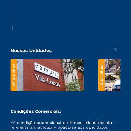
Ingresso via Enem
Canais de Atendimento
Retorne ao Curso
Acessibilidade
Segunda Graduação
Biblioteca
Transferência
Nossas Unidades
Villa-Lobos
Guarulhos
Condições Comerciais:
*A condição promocional de 1ª mensalidade isenta –
referente à matrícula – aplica-se aos candidatos