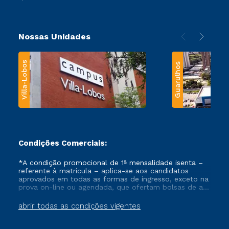
Nossas Unidades
Villa-Lobos
Guarulhos
Condições Comerciais:
*A condição promocional de 1ª mensalidade isenta –
referente à matrícula – aplica-se aos candidatos
aprovados em todas as formas de ingresso, exceto na
prova on-line ou agendada, que ofertam bolsas de até
50% de desconto, ambos ingressantes no semestre
vigente, que ainda não tenham efetivado e/ou não
abrir todas as condições vigentes
tenham cancelado ou trancado sua matrícula em uma
das Instituições da Cruzeiro do Sul Educacional, no
período de um ano. Tais condições não se aplicam