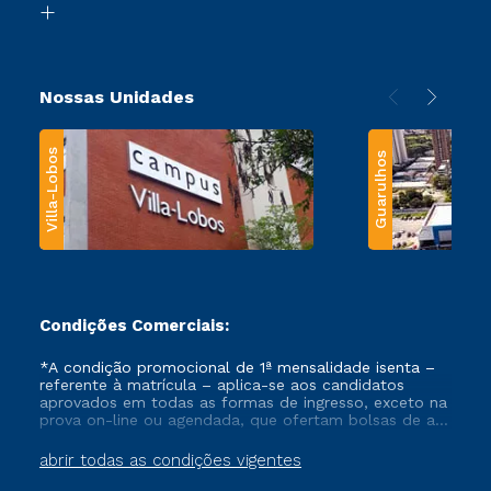
Transferência
Nossas Unidades
Villa-Lobos
Guarulhos
Condições Comerciais:
*A condição promocional de 1ª mensalidade isenta –
referente à matrícula – aplica-se aos candidatos
aprovados em todas as formas de ingresso, exceto na
prova on-line ou agendada, que ofertam bolsas de até
50% de desconto, ambos ingressantes no semestre
vigente, que ainda não tenham efetivado e/ou não
abrir todas as condições vigentes
tenham cancelado ou trancado sua matrícula em uma
das Instituições da Cruzeiro do Sul Educacional, no