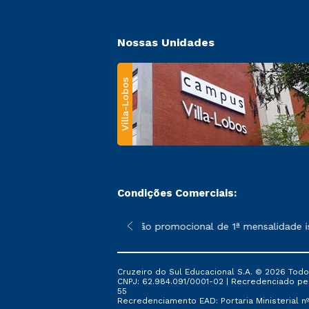
Nossas Unidades
Villa-Lobos
Condições Comerciais:
 poderão sofrer alterações nos períodos de rematrícula conforme
*A condição promocional de 1ª mensalidade ise
Cruzeiro do Sul Educacional S.A. © 2026 Todo
CNPJ: 62.984.091/0001-02 | Recredenciado pela 
55
Recredenciamento EAD: Portaria Ministerial nº 