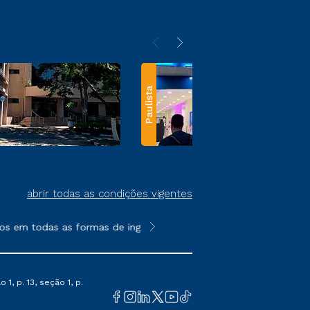
Paulista
abrir todas as condições vigentes
s em todas as formas de ingresso, exceto na prova on-line ou a
**Semipresencial e EAD são formato
1, p. 13, seção 1, p.