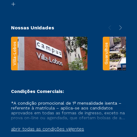
Transferência
Nossas Unidades
Villa-Lobos
Guarulhos
Condições Comerciais:
*A condição promocional de 1ª mensalidade isenta –
referente à matrícula – aplica-se aos candidatos
aprovados em todas as formas de ingresso, exceto na
prova on-line ou agendada, que ofertam bolsas de até
50% de desconto, ambos ingressantes no semestre
vigente, que ainda não tenham efetivado e/ou não
abrir todas as condições vigentes
tenham cancelado ou trancado sua matrícula em uma