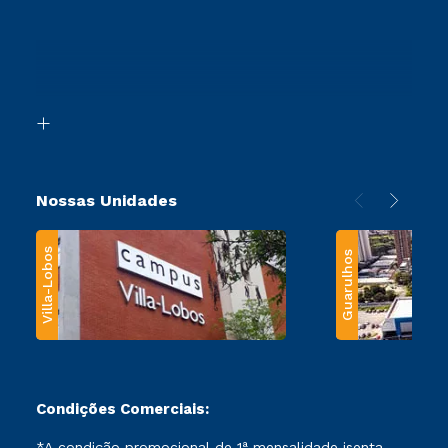
Vestibular Redação
Cursos Profissionalizantes
Sou Ex-Aluno
Ingresso via Enem
Canais de Atendimento
Retorne ao Curso
Acessibilidade
Segunda Graduação
Biblioteca
Transferência
Nossas Unidades
Villa-Lobos
Guarulhos
Condições Comerciais:
*A condição promocional de 1ª mensalidade isenta –