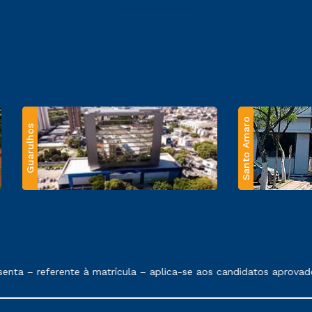
Santo Amaro
Guarulhos
 exposto no contrato de prestação de serviços.
ta – referente à matrícula – aplica-se aos candidatos aprovado