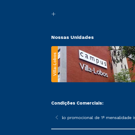
Nossas Unidades
Villa-Lobos
Condições Comerciais:
 poderão sofrer alterações nos períodos de rematrícula conforme
*A condição promocional de 1ª mensalidade isen