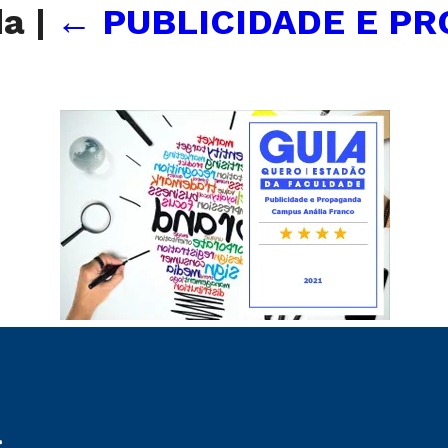
da
|
←
PUBLICIDADE E P