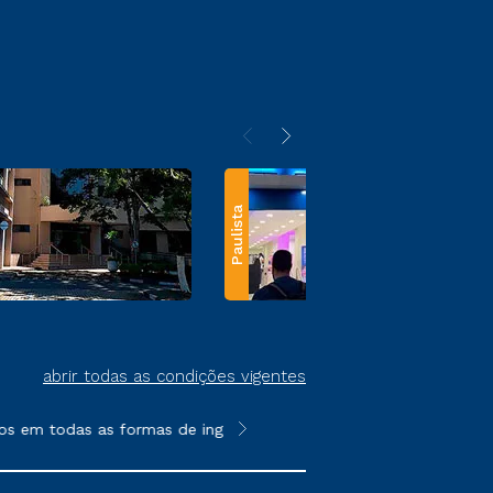
Paulista
abrir todas as condições vigentes
s em todas as formas de ingresso, exceto na prova on-line ou a
**Semipresencial e EAD são formato