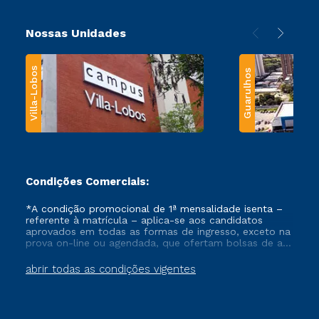
Nossas Unidades
Villa-Lobos
Guarulhos
Condições Comerciais:
*A condição promocional de 1ª mensalidade isenta –
referente à matrícula – aplica-se aos candidatos
aprovados em todas as formas de ingresso, exceto na
prova on-line ou agendada, que ofertam bolsas de até
50% de desconto, ambos ingressantes no semestre
vigente, que ainda não tenham efetivado e/ou não
abrir todas as condições vigentes
tenham cancelado ou trancado sua matrícula em uma
das Instituições da Cruzeiro do Sul Educacional, no
período de um ano. Tais condições não se aplicam
aos cursos de Medicina, e também para matriculados