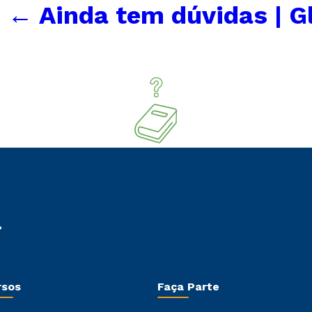
|
←
Ainda tem dúvidas | G
rsos
Faça Parte