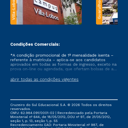
Villa-Lobos
Guarulhos
Condições Comerciais:
*A condição promocional de 1ª mensalidade isenta –
referente à matrícula – aplica-se aos candidatos
aprovados em todas as formas de ingresso, exceto na
prova on-line ou agendada, que ofertam bolsas de até
50% de desconto, ambos ingressantes no semestre
vigente, que ainda não tenham efetivado e/ou não
abrir todas as condições vigentes
tenham cancelado ou trancado sua matrícula em uma
das Instituições da Cruzeiro do Sul Educacional, no
período de um ano. Tais condições não se aplicam
aos cursos de Medicina, e também para matriculados
via FIES, Prouni e outros programas governamentais, e
Cruzeiro do Sul Educacional S.A. © 2026 Todos os direitos
não se acumula com nenhuma outra campanha
reservados.
ofertada pela Instituição.
CNPJ: 62.984.091/0001-02 | Recredenciado pela Portaria
Ministerial nº 644, de 18/05/2012, DOU nº 97, de 21/05/2012,
seção 1, p. 13, seção 1, p. 55
Recredenciamento EAD: Portaria Ministerial nº 987, de