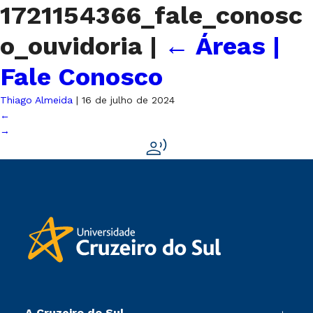
1721154366_fale_conosc
o_ouvidoria
|
←
Áreas |
Fale Conosco
Thiago Almeida
|
16 de julho de 2024
←
→
A Cruzeiro do Sul