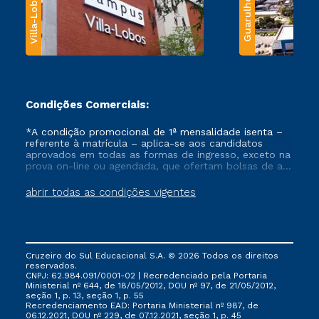
Villa-Lobos
Guarulhos
Condições Comerciais:
*A condição promocional de 1ª mensalidade isenta –
referente à matrícula – aplica-se aos candidatos
aprovados em todas as formas de ingresso, exceto na
prova on-line ou agendada, que ofertam bolsas de até
50% de desconto, ambos ingressantes no semestre
vigente, que ainda não tenham efetivado e/ou não
abrir todas as condições vigentes
tenham cancelado ou trancado sua matrícula em uma
das Instituições da Cruzeiro do Sul Educacional, no
período de um ano. Tais condições não se aplicam
aos cursos de Medicina, e também para matriculados
via FIES, Prouni e outros programas governamentais, e
Cruzeiro do Sul Educacional S.A. © 2026 Todos os direitos
não se acumula com nenhuma outra campanha
reservados.
ofertada pela Instituição.
CNPJ: 62.984.091/0001-02 | Recredenciado pela Portaria
Ministerial nº 644, de 18/05/2012, DOU nº 97, de 21/05/2012,
seção 1, p. 13, seção 1, p. 55
Recredenciamento EAD: Portaria Ministerial nº 987, de
06.12.2021, DOU nº 229, de 07.12.2021, seção 1, p. 45