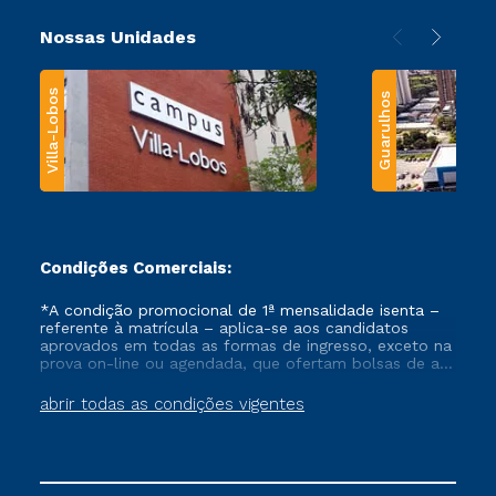
Nossas Unidades
Villa-Lobos
Guarulhos
Condições Comerciais:
*A condição promocional de 1ª mensalidade isenta –
referente à matrícula – aplica-se aos candidatos
aprovados em todas as formas de ingresso, exceto na
prova on-line ou agendada, que ofertam bolsas de até
50% de desconto, ambos ingressantes no semestre
vigente, que ainda não tenham efetivado e/ou não
abrir todas as condições vigentes
tenham cancelado ou trancado sua matrícula em uma
das Instituições da Cruzeiro do Sul Educacional, no
período de um ano. Tais condições não se aplicam
aos cursos de Medicina, e também para matriculados
via FIES, Prouni e outros programas governamentais, e