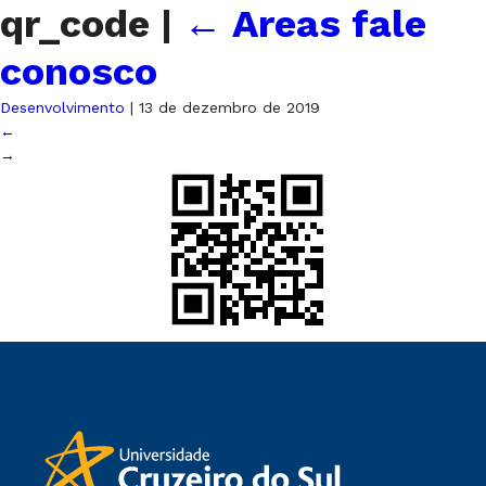
qr_code
|
←
Areas fale
conosco
Desenvolvimento
|
13 de dezembro de 2019
←
→