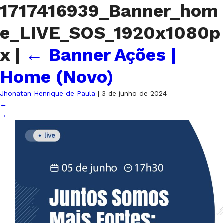
1717416939_Banner_hom
e_LIVE_SOS_1920x1080p
x
|
←
Banner Ações |
Home (Novo)
Jhonatan Henrique de Paula
|
3 de junho de 2024
←
→