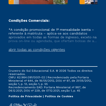
Condições Comerciais:
*A condição promocional de 1ª mensalidade isenta –
referente à matrícula – aplica-se aos candidatos
aprovados em todas as formas de ingresso, exceto na
prova on-line ou agendada, que ofertam bolsas de até
50% de desconto, ambos ingressantes no semestre
vigente, que ainda não tenham efetivado e/ou não
abrir todas as condições vigentes
tenham cancelado ou trancado sua matrícula em uma
das Instituições da Cruzeiro do Sul Educacional, no
período de um ano. Tais condições não se aplicam
aos cursos de Medicina, e também para matriculados
via FIES, Prouni e outros programas governamentais, e
Cruzeiro do Sul Educacional S.A. © 2026 Todos os direitos
não se acumula com nenhuma outra campanha
reservados.
ofertada pela Instituição.
CNPJ: 62.984.091/0001-02 | Recredenciado pela Portaria
Ministerial nº 644, de 18/05/2012, DOU nº 97, de 21/05/2012,
seção 1, p. 13, seção 1, p. 55
Recredenciamento EAD: Portaria Ministerial nº 987, de
06.12.2021, DOU nº 229, de 07.12.2021, seção 1, p. 45
Política de Privacidade
Política de Cookies