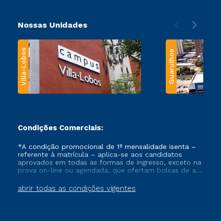
Nossas Unidades
Villa-Lobos
Guarulhos
Condições Comerciais:
*A condição promocional de 1ª mensalidade isenta –
referente à matrícula – aplica-se aos candidatos
aprovados em todas as formas de ingresso, exceto na
prova on-line ou agendada, que ofertam bolsas de até
50% de desconto, ambos ingressantes no semestre
vigente, que ainda não tenham efetivado e/ou não
abrir todas as condições vigentes
tenham cancelado ou trancado sua matrícula em uma
das Instituições da Cruzeiro do Sul Educacional, no
período de um ano. Tais condições não se aplicam
aos cursos de Medicina, e também para matriculados