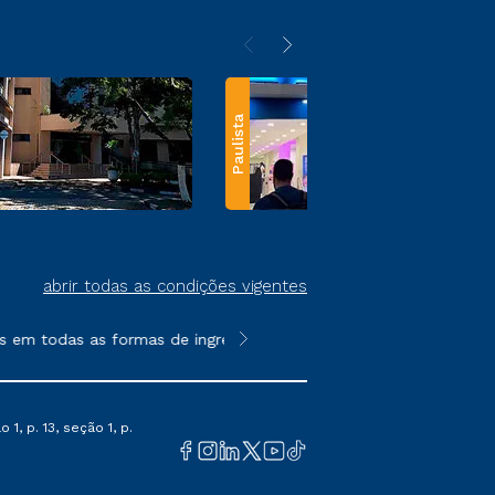
Paulista
abrir todas as condições vigentes
m todas as formas de ingresso, exceto na prova on-line ou agen
**Semipresencial e EAD são formato
1, p. 13, seção 1, p.