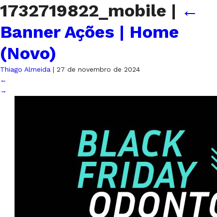
1732719822_mobile
|
←
Banner Ações | Home
(Novo)
Thiago Almeida
|
27 de novembro de 2024
←
→