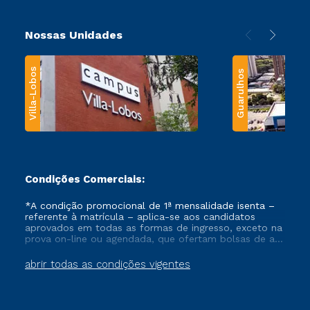
Nossas Unidades
Villa-Lobos
Guarulhos
Condições Comerciais:
*A condição promocional de 1ª mensalidade isenta –
referente à matrícula – aplica-se aos candidatos
aprovados em todas as formas de ingresso, exceto na
prova on-line ou agendada, que ofertam bolsas de até
50% de desconto, ambos ingressantes no semestre
vigente, que ainda não tenham efetivado e/ou não
abrir todas as condições vigentes
tenham cancelado ou trancado sua matrícula em uma
das Instituições da Cruzeiro do Sul Educacional, no
período de um ano. Tais condições não se aplicam
aos cursos de Medicina, e também para matriculados