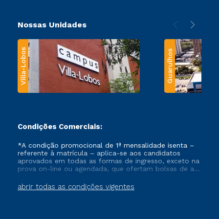
Nossas Unidades
Villa-Lobos
Guarulhos
Condições Comerciais:
*A condição promocional de 1ª mensalidade isenta –
referente à matrícula – aplica-se aos candidatos
aprovados em todas as formas de ingresso, exceto na
prova on-line ou agendada, que ofertam bolsas de até
50% de desconto, ambos ingressantes no semestre
vigente, que ainda não tenham efetivado e/ou não
abrir todas as condições vigentes
tenham cancelado ou trancado sua matrícula em uma
das Instituições da Cruzeiro do Sul Educacional, no
período de um ano. Tais condições não se aplicam
aos cursos de Medicina, e também para matriculados