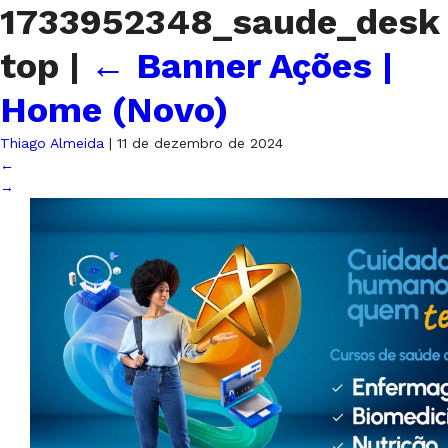
1733952348_saude_desk
top
|
←
Banner Ações |
Home (Novo)
Thiago Almeida
|
11 de dezembro de 2024
←
→