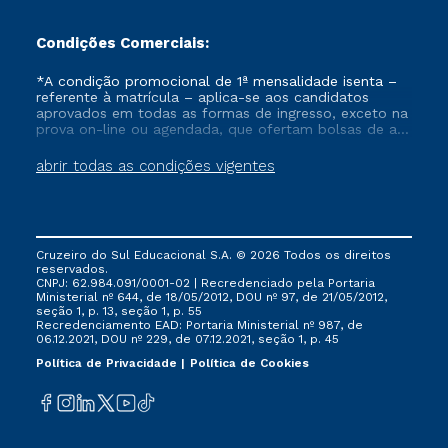
Condições Comerciais:
*A condição promocional de 1ª mensalidade isenta –
referente à matrícula – aplica-se aos candidatos
aprovados em todas as formas de ingresso, exceto na
prova on-line ou agendada, que ofertam bolsas de até
50% de desconto, ambos ingressantes no semestre
vigente, que ainda não tenham efetivado e/ou não
abrir todas as condições vigentes
tenham cancelado ou trancado sua matrícula em uma
das Instituições da Cruzeiro do Sul Educacional, no
período de um ano. Tais condições não se aplicam
aos cursos de Medicina, e também para matriculados
via FIES, Prouni e outros programas governamentais, e
Cruzeiro do Sul Educacional S.A. © 2026 Todos os direitos
não se acumula com nenhuma outra campanha
reservados.
ofertada pela Instituição.
CNPJ: 62.984.091/0001-02 | Recredenciado pela Portaria
Ministerial nº 644, de 18/05/2012, DOU nº 97, de 21/05/2012,
seção 1, p. 13, seção 1, p. 55
Recredenciamento EAD: Portaria Ministerial nº 987, de
06.12.2021, DOU nº 229, de 07.12.2021, seção 1, p. 45
Política de Privacidade
Política de Cookies