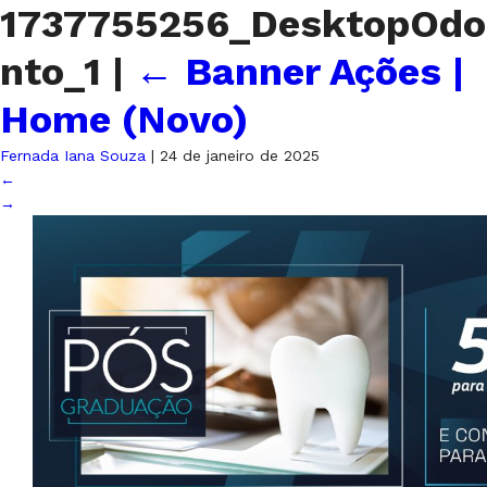
1737755256_DesktopOdo
nto_1
|
←
Banner Ações |
Home (Novo)
Fernada Iana Souza
|
24 de janeiro de 2025
←
→