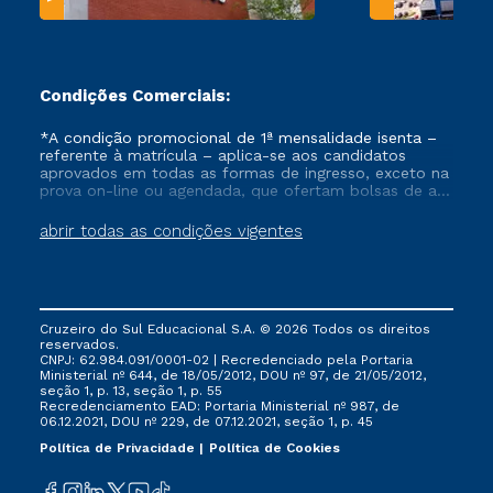
Condições Comerciais:
*A condição promocional de 1ª mensalidade isenta –
referente à matrícula – aplica-se aos candidatos
aprovados em todas as formas de ingresso, exceto na
prova on-line ou agendada, que ofertam bolsas de até
50% de desconto, ambos ingressantes no semestre
vigente, que ainda não tenham efetivado e/ou não
abrir todas as condições vigentes
tenham cancelado ou trancado sua matrícula em uma
das Instituições da Cruzeiro do Sul Educacional, no
período de um ano. Tais condições não se aplicam
aos cursos de Medicina, e também para matriculados
via FIES, Prouni e outros programas governamentais, e
Cruzeiro do Sul Educacional S.A. © 2026 Todos os direitos
não se acumula com nenhuma outra campanha
reservados.
ofertada pela Instituição.
CNPJ: 62.984.091/0001-02 | Recredenciado pela Portaria
Ministerial nº 644, de 18/05/2012, DOU nº 97, de 21/05/2012,
seção 1, p. 13, seção 1, p. 55
Recredenciamento EAD: Portaria Ministerial nº 987, de
06.12.2021, DOU nº 229, de 07.12.2021, seção 1, p. 45
Política de Privacidade
Política de Cookies