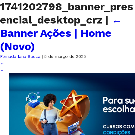
1741202798_banner_pres
encial_desktop_crz
|
←
Banner Ações | Home
(Novo)
Fernada Iana Souza
|
5 de março de 2025
←
→