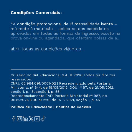
Condições Comerciais:
*A condição promocional de 1ª mensalidade isenta –
referente à matrícula – aplica-se aos candidatos
aprovados em todas as formas de ingresso, exceto na
prova on-line ou agendada, que ofertam bolsas de até
50% de desconto, ambos ingressantes no semestre
vigente, que ainda não tenham efetivado e/ou não
abrir todas as condições vigentes
tenham cancelado ou trancado sua matrícula em uma
das Instituições da Cruzeiro do Sul Educacional, no
período de um ano. Tais condições não se aplicam
aos cursos de Medicina, e também para matriculados
via FIES, Prouni e outros programas governamentais, e
Cruzeiro do Sul Educacional S.A. © 2026 Todos os direitos
não se acumula com nenhuma outra campanha
reservados.
ofertada pela Instituição.
CNPJ: 62.984.091/0001-02 | Recredenciado pela Portaria
Ministerial nº 644, de 18/05/2012, DOU nº 97, de 21/05/2012,
seção 1, p. 13, seção 1, p. 55
Recredenciamento EAD: Portaria Ministerial nº 987, de
06.12.2021, DOU nº 229, de 07.12.2021, seção 1, p. 45
Política de Privacidade
Política de Cookies