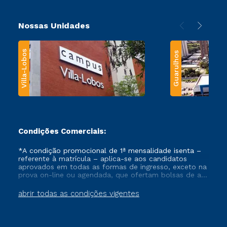
Nossas Unidades
Villa-Lobos
Guarulhos
Condições Comerciais:
*A condição promocional de 1ª mensalidade isenta –
referente à matrícula – aplica-se aos candidatos
aprovados em todas as formas de ingresso, exceto na
prova on-line ou agendada, que ofertam bolsas de até
50% de desconto, ambos ingressantes no semestre
vigente, que ainda não tenham efetivado e/ou não
abrir todas as condições vigentes
tenham cancelado ou trancado sua matrícula em uma
das Instituições da Cruzeiro do Sul Educacional, no
período de um ano. Tais condições não se aplicam
aos cursos de Medicina, e também para matriculados