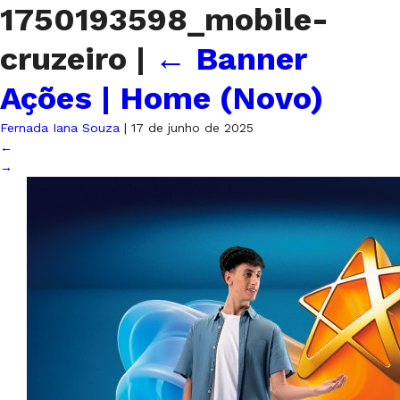
1750193598_mobile-
cruzeiro
|
←
Banner
Ações | Home (Novo)
Fernada Iana Souza
|
17 de junho de 2025
←
→