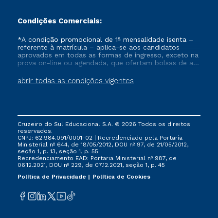
Condições Comerciais:
*A condição promocional de 1ª mensalidade isenta –
referente à matrícula – aplica-se aos candidatos
aprovados em todas as formas de ingresso, exceto na
prova on-line ou agendada, que ofertam bolsas de até
50% de desconto, ambos ingressantes no semestre
vigente, que ainda não tenham efetivado e/ou não
abrir todas as condições vigentes
tenham cancelado ou trancado sua matrícula em uma
das Instituições da Cruzeiro do Sul Educacional, no
período de um ano. Tais condições não se aplicam
aos cursos de Medicina, e também para matriculados
via FIES, Prouni e outros programas governamentais, e
Cruzeiro do Sul Educacional S.A. © 2026 Todos os direitos
não se acumula com nenhuma outra campanha
reservados.
ofertada pela Instituição.
CNPJ: 62.984.091/0001-02 | Recredenciado pela Portaria
Ministerial nº 644, de 18/05/2012, DOU nº 97, de 21/05/2012,
seção 1, p. 13, seção 1, p. 55
Recredenciamento EAD: Portaria Ministerial nº 987, de
06.12.2021, DOU nº 229, de 07.12.2021, seção 1, p. 45
Política de Privacidade
Política de Cookies