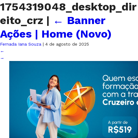
1754319048_desktop_dir
eito_crz
|
←
Banner
Ações | Home (Novo)
Fernada Iana Souza
|
4 de agosto de 2025
←
→