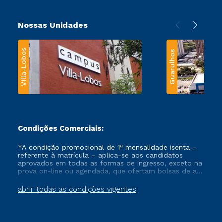
Nossas Unidades
Villa-Lobos
Guarulhos
Condições Comerciais:
*A condição promocional de 1ª mensalidade isenta –
referente à matrícula – aplica-se aos candidatos
aprovados em todas as formas de ingresso, exceto na
prova on-line ou agendada, que ofertam bolsas de até
50% de desconto, ambos ingressantes no semestre
vigente, que ainda não tenham efetivado e/ou não
abrir todas as condições vigentes
tenham cancelado ou trancado sua matrícula em uma
das Instituições da Cruzeiro do Sul Educacional, no
período de um ano. Tais condições não se aplicam
aos cursos de Medicina, e também para matriculados