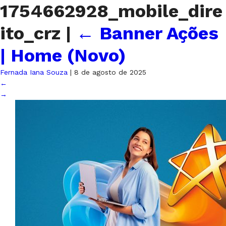
1754662928_mobile_dire
ito_crz
|
←
Banner Ações
| Home (Novo)
Fernada Iana Souza
|
8 de agosto de 2025
←
→