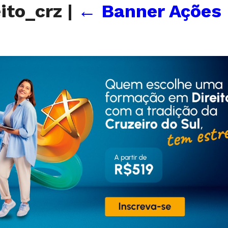
ito_crz
|
←
Banner Ações 