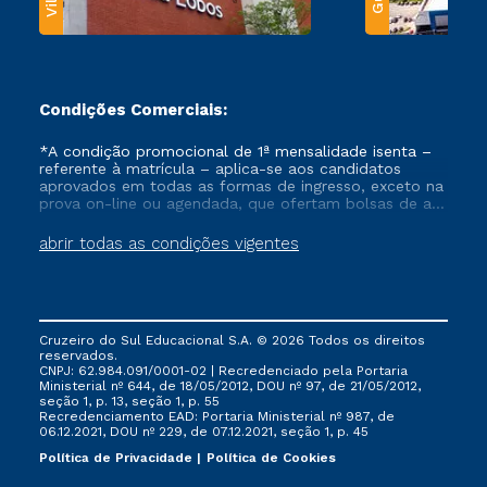
Condições Comerciais:
*A condição promocional de 1ª mensalidade isenta –
referente à matrícula – aplica-se aos candidatos
aprovados em todas as formas de ingresso, exceto na
prova on-line ou agendada, que ofertam bolsas de até
50% de desconto, ambos ingressantes no semestre
vigente, que ainda não tenham efetivado e/ou não
abrir todas as condições vigentes
tenham cancelado ou trancado sua matrícula em uma
das Instituições da Cruzeiro do Sul Educacional, no
período de um ano. Tais condições não se aplicam
aos cursos de Medicina, e também para matriculados
via FIES, Prouni e outros programas governamentais, e
Cruzeiro do Sul Educacional S.A. © 2026 Todos os direitos
não se acumula com nenhuma outra campanha
reservados.
ofertada pela Instituição.
CNPJ: 62.984.091/0001-02 | Recredenciado pela Portaria
Ministerial nº 644, de 18/05/2012, DOU nº 97, de 21/05/2012,
seção 1, p. 13, seção 1, p. 55
Recredenciamento EAD: Portaria Ministerial nº 987, de
06.12.2021, DOU nº 229, de 07.12.2021, seção 1, p. 45
Política de Privacidade
Política de Cookies