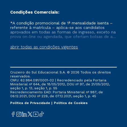
Condições Comerciais:
*A condição promocional de 1ª mensalidade isenta –
referente à matrícula – aplica-se aos candidatos
aprovados em todas as formas de ingresso, exceto na
prova on-line ou agendada, que ofertam bolsas de até
50% de desconto, ambos ingressantes no semestre
vigente, que ainda não tenham efetivado e/ou não
abrir todas as condições vigentes
tenham cancelado ou trancado sua matrícula em uma
das Instituições da Cruzeiro do Sul Educacional, no
período de um ano. Tais condições não se aplicam
aos cursos de Medicina, e também para matriculados
via FIES, Prouni e outros programas governamentais, e
Cruzeiro do Sul Educacional S.A. © 2026 Todos os direitos
não se acumula com nenhuma outra campanha
reservados.
ofertada pela Instituição.
CNPJ: 62.984.091/0001-02 | Recredenciado pela Portaria
Ministerial nº 644, de 18/05/2012, DOU nº 97, de 21/05/2012,
seção 1, p. 13, seção 1, p. 55
Recredenciamento EAD: Portaria Ministerial nº 987, de
06.12.2021, DOU nº 229, de 07.12.2021, seção 1, p. 45
Política de Privacidade
Política de Cookies