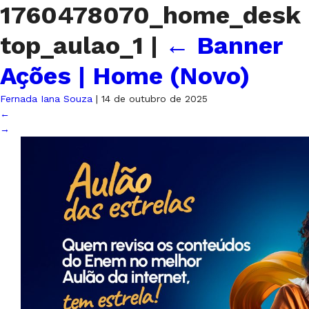
1760478070_home_desk
top_aulao_1
|
←
Banner
Ações | Home (Novo)
Fernada Iana Souza
|
14 de outubro de 2025
←
→