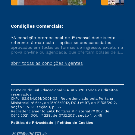
Condições Comerciais:
*A condição promocional de 1ª mensalidade isenta –
referente à matrícula – aplica-se aos candidatos
aprovados em todas as formas de ingresso, exceto na
prova on-line ou agendada, que ofertam bolsas de até
50% de desconto, ambos ingressantes no semestre
vigente, que ainda não tenham efetivado e/ou não
abrir todas as condições vigentes
tenham cancelado ou trancado sua matrícula em uma
das Instituições da Cruzeiro do Sul Educacional, no
período de um ano. Tais condições não se aplicam
aos cursos de Medicina, e também para matriculados
via FIES, Prouni e outros programas governamentais, e
Cruzeiro do Sul Educacional S.A. © 2026 Todos os direitos
não se acumula com nenhuma outra campanha
reservados.
ofertada pela Instituição.
CNPJ: 62.984.091/0001-02 | Recredenciado pela Portaria
Ministerial nº 644, de 18/05/2012, DOU nº 97, de 21/05/2012,
seção 1, p. 13, seção 1, p. 55
Recredenciamento EAD: Portaria Ministerial nº 987, de
06.12.2021, DOU nº 229, de 07.12.2021, seção 1, p. 45
Política de Privacidade
Política de Cookies