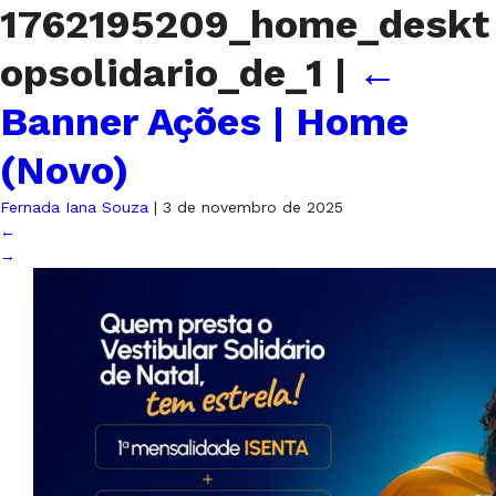
1762195209_home_deskt
opsolidario_de_1
|
←
Banner Ações | Home
(Novo)
Fernada Iana Souza
|
3 de novembro de 2025
←
→