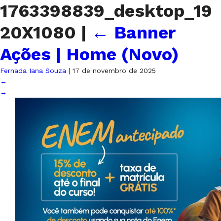
1763398839_desktop_19
20X1080
|
←
Banner
Ações | Home (Novo)
Fernada Iana Souza
|
17 de novembro de 2025
←
→