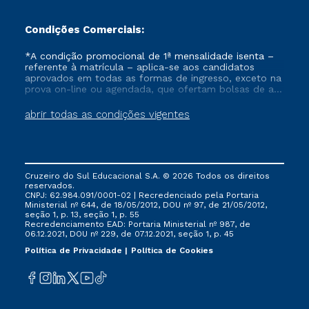
Condições Comerciais:
*A condição promocional de 1ª mensalidade isenta –
referente à matrícula – aplica-se aos candidatos
aprovados em todas as formas de ingresso, exceto na
prova on-line ou agendada, que ofertam bolsas de até
50% de desconto, ambos ingressantes no semestre
vigente, que ainda não tenham efetivado e/ou não
abrir todas as condições vigentes
tenham cancelado ou trancado sua matrícula em uma
das Instituições da Cruzeiro do Sul Educacional, no
período de um ano. Tais condições não se aplicam
aos cursos de Medicina, e também para matriculados
via FIES, Prouni e outros programas governamentais, e
Cruzeiro do Sul Educacional S.A. © 2026 Todos os direitos
não se acumula com nenhuma outra campanha
reservados.
ofertada pela Instituição.
CNPJ: 62.984.091/0001-02 | Recredenciado pela Portaria
Ministerial nº 644, de 18/05/2012, DOU nº 97, de 21/05/2012,
seção 1, p. 13, seção 1, p. 55
Recredenciamento EAD: Portaria Ministerial nº 987, de
06.12.2021, DOU nº 229, de 07.12.2021, seção 1, p. 45
Política de Privacidade
Política de Cookies