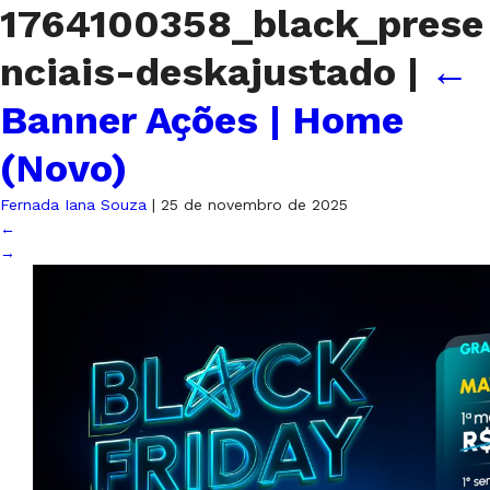
1764100358_black_prese
nciais-deskajustado
|
←
Banner Ações | Home
(Novo)
Fernada Iana Souza
|
25 de novembro de 2025
←
→