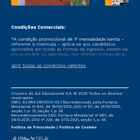
Condições Comerciais:
*A condição promocional de 1ª mensalidade isenta –
referente à matrícula – aplica-se aos candidatos
aprovados em todas as formas de ingresso, exceto na
prova on-line ou agendada, que ofertam bolsas de até
50% de desconto, ambos ingressantes no semestre
vigente, que ainda não tenham efetivado e/ou não
abrir todas as condições vigentes
tenham cancelado ou trancado sua matrícula em uma
das Instituições da Cruzeiro do Sul Educacional, no
período de um ano. Tais condições não se aplicam
aos cursos de Medicina, e também para matriculados
via FIES, Prouni e outros programas governamentais, e
Cruzeiro do Sul Educacional S.A. © 2026 Todos os direitos
não se acumula com nenhuma outra campanha
reservados.
ofertada pela Instituição.
CNPJ: 62.984.091/0001-02 | Recredenciado pela Portaria
Ministerial nº 644, de 18/05/2012, DOU nº 97, de 21/05/2012,
seção 1, p. 13, seção 1, p. 55
Recredenciamento EAD: Portaria Ministerial nº 987, de
06.12.2021, DOU nº 229, de 07.12.2021, seção 1, p. 45
Política de Privacidade
Política de Cookies