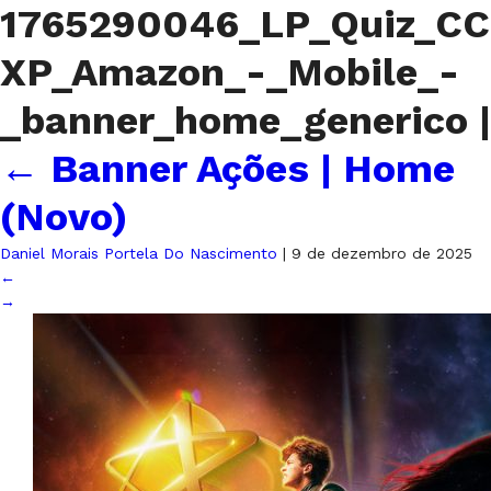
1765290046_LP_Quiz_CC
XP_Amazon_-_Mobile_-
_banner_home_generico
|
←
Banner Ações | Home
(Novo)
Daniel Morais Portela Do Nascimento
|
9 de dezembro de 2025
←
→