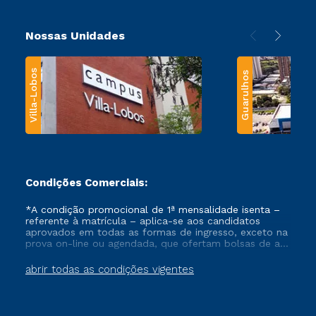
Nossas Unidades
Villa-Lobos
Guarulhos
Condições Comerciais:
*A condição promocional de 1ª mensalidade isenta –
referente à matrícula – aplica-se aos candidatos
aprovados em todas as formas de ingresso, exceto na
prova on-line ou agendada, que ofertam bolsas de até
50% de desconto, ambos ingressantes no semestre
vigente, que ainda não tenham efetivado e/ou não
abrir todas as condições vigentes
tenham cancelado ou trancado sua matrícula em uma
das Instituições da Cruzeiro do Sul Educacional, no
período de um ano. Tais condições não se aplicam
aos cursos de Medicina, e também para matriculados