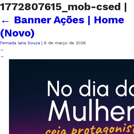
1772807615_mob-csed
|
←
Banner Ações | Home
(Novo)
Fernada Iana Souza
|
6 de março de 2026
←
→