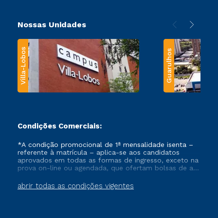
Nossas Unidades
Villa-Lobos
Guarulhos
Condições Comerciais:
*A condição promocional de 1ª mensalidade isenta –
referente à matrícula – aplica-se aos candidatos
aprovados em todas as formas de ingresso, exceto na
prova on-line ou agendada, que ofertam bolsas de até
50% de desconto, ambos ingressantes no semestre
vigente, que ainda não tenham efetivado e/ou não
abrir todas as condições vigentes
tenham cancelado ou trancado sua matrícula em uma
das Instituições da Cruzeiro do Sul Educacional, no
período de um ano. Tais condições não se aplicam
aos cursos de Medicina, e também para matriculados