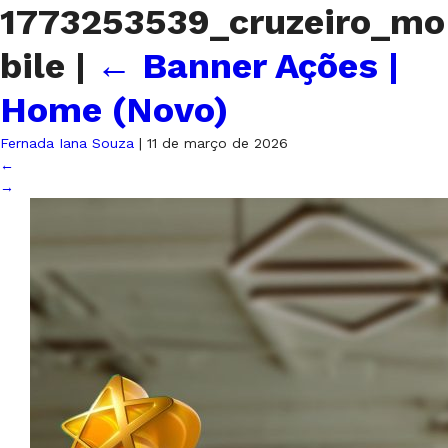
1773253539_cruzeiro_mo
bile
|
←
Banner Ações |
Home (Novo)
Fernada Iana Souza
|
11 de março de 2026
←
→