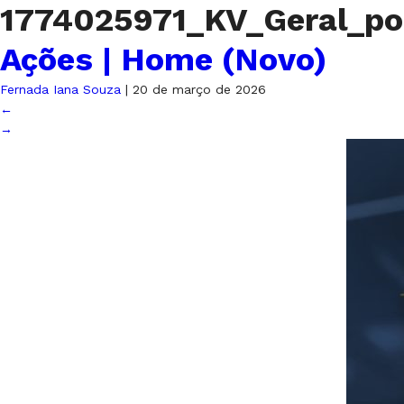
1774025971_KV_Geral_p
Ações | Home (Novo)
Fernada Iana Souza
|
20 de março de 2026
←
→