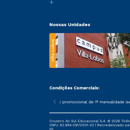
Nossas Unidades
Villa-Lobos
Condições Comerciais:
 poderão sofrer alterações nos períodos de rematrícula conforme
*A condição promocional de 1ª mensalidade isenta 
Cruzeiro do Sul Educacional S.A. © 2026 Todo
CNPJ: 62.984.091/0001-02 | Recredenciado pela 
55