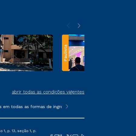
Paulista
abrir todas as condições vigentes
 todas as formas de ingresso, exceto na prova on-line ou agend
**Semipresencial e EAD são formato
1, p. 13, seção 1, p.