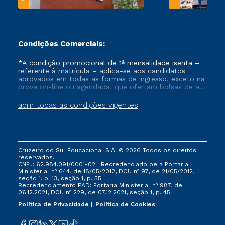
Condições Comerciais:
*A condição promocional de 1ª mensalidade isenta –
referente à matrícula – aplica-se aos candidatos
aprovados em todas as formas de ingresso, exceto na
prova on-line ou agendada, que ofertam bolsas de até
50% de desconto, ambos ingressantes no semestre
vigente, que ainda não tenham efetivado e/ou não
abrir todas as condições vigentes
tenham cancelado ou trancado sua matrícula em uma
das Instituições da Cruzeiro do Sul Educacional, no
período de um ano. Tais condições não se aplicam
aos cursos de Medicina, e também para matriculados
via FIES, Prouni e outros programas governamentais, e
Cruzeiro do Sul Educacional S.A. © 2026 Todos os direitos
não se acumula com nenhuma outra campanha
reservados.
ofertada pela Instituição.
CNPJ: 62.984.091/0001-02 | Recredenciado pela Portaria
Ministerial nº 644, de 18/05/2012, DOU nº 97, de 21/05/2012,
seção 1, p. 13, seção 1, p. 55
Recredenciamento EAD: Portaria Ministerial nº 987, de
06.12.2021, DOU nº 229, de 07.12.2021, seção 1, p. 45
Política de Privacidade
Política de Cookies