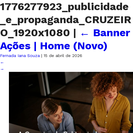
1776277923_publicidade
_e_propaganda_CRUZEIR
O_1920x1080
|
←
Banner
Ações | Home (Novo)
Fernada Iana Souza
|
15 de abril de 2026
←
→