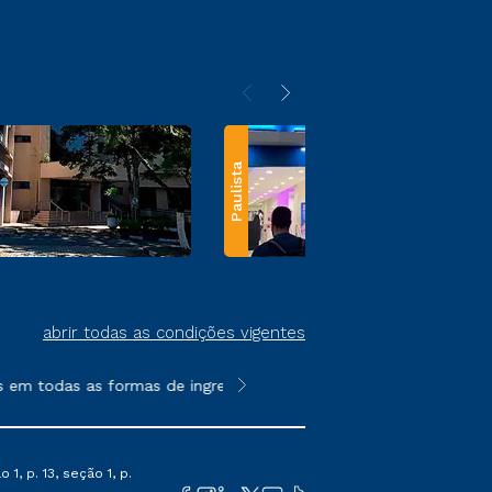
Paulista
abrir todas as condições vigentes
odas as formas de ingresso, exceto na prova on-line ou agendada
**Semipresencial e EAD são formato
1, p. 13, seção 1, p.