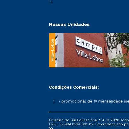
Nossas Unidades
Villa-Lobos
Condições Comerciais:
 poderão sofrer alterações nos períodos de rematrícula conforme
*A condição promocional de 1ª mensalidade isenta – r
Cruzeiro do Sul Educacional S.A. © 2026 Todo
CNPJ: 62.984.091/0001-02 | Recredenciado pela 
55