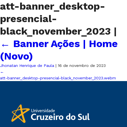
att-banner_desktop-
presencial-
black_november_2023
|
←
Banner Ações | Home
(Novo)
Jhonatan Henrique de Paula
|
16 de novembro de 2023
←
att-banner_desktop-presencial-black_november_2023.webm