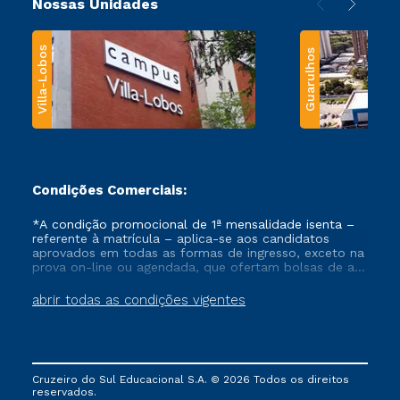
Nossas Unidades
Villa-Lobos
Guarulhos
Condições Comerciais:
*A condição promocional de 1ª mensalidade isenta –
referente à matrícula – aplica-se aos candidatos
aprovados em todas as formas de ingresso, exceto na
prova on-line ou agendada, que ofertam bolsas de até
50% de desconto, ambos ingressantes no semestre
vigente, que ainda não tenham efetivado e/ou não
abrir todas as condições vigentes
tenham cancelado ou trancado sua matrícula em uma
das Instituições da Cruzeiro do Sul Educacional, no
período de um ano. Tais condições não se aplicam
aos cursos de Medicina, e também para matriculados
via FIES, Prouni e outros programas governamentais, e
Cruzeiro do Sul Educacional S.A. © 2026 Todos os direitos
não se acumula com nenhuma outra campanha
reservados.
ofertada pela Instituição.